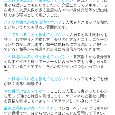
この職場を選んだ理由を教えてください
：新規オープンで自
宅から近いこともありましたが、介護士としてスキルアップ
を考え、入所人数が多く重度の方々への身体介助等を沢山経
験できる職場として選びました。
どんな雰囲気の職場環境ですか？
：入居者とスタッフが和気
あいあいでとても明るい雰囲気です。
ここで学べることを教えてください
：入居者と沢山関わりを
持ち、お年寄りとの接し方、会話の仕方などコミュニケーシ
ョン能力が上達します。相手に気持ちに寄り添いケアを行っ
ていると相手から感謝され自分にも自信がついてきます。
この職場の大変な点を教えてください
：要支援１から要介護5
と疾患や性格も様々で一人一人に合ったケアを心掛け日々対
応していることですが、それがやりがいにつながっていま
す。
この職場の良い点を教えてください
：スタッフ同士とても仲
が良く明るい職場です。
今の目標はなんですか？
：ここにに入居して良かったと心か
ら思って頂ける施設を目指します。ケアマネなど福祉に関す
る資格を取得していきキャリアアップしていきたいです。
最後に応募者の方へひとこと
：サンコーケアライフは働きや
すい職場です。分からないことはどんどん質問して下さい。