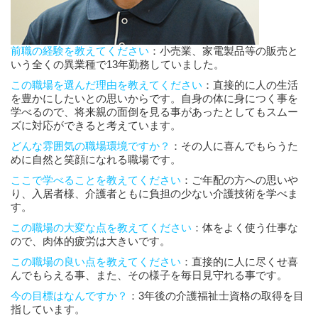
前職の経験を教えてください
：小売業、家電製品等の販売と
いう全くの異業種で13年勤務していました。
この職場を選んだ理由を教えてください
：直接的に人の生活
を豊かにしたいとの思いからです。自身の体に身につく事を
学べるので、将来親の面倒を見る事があったとしてもスムー
ズに対応ができると考えています。
どんな雰囲気の職場環境ですか？
：その人に喜んでもらうた
めに自然と笑顔になれる職場です。
ここで学べることを教えてください
：ご年配の方への思いや
り、入居者様、介護者ともに負担の少ない介護技術を学べま
す。
この職場の大変な点を教えてください
：体をよく使う仕事な
ので、肉体的疲労は大きいです。
この職場の良い点を教えてください
：直接的に人に尽くせ喜
んでもらえる事、また、その様子を毎日見守れる事です。
今の目標はなんですか？
：3年後の介護福祉士資格の取得を目
指しています。