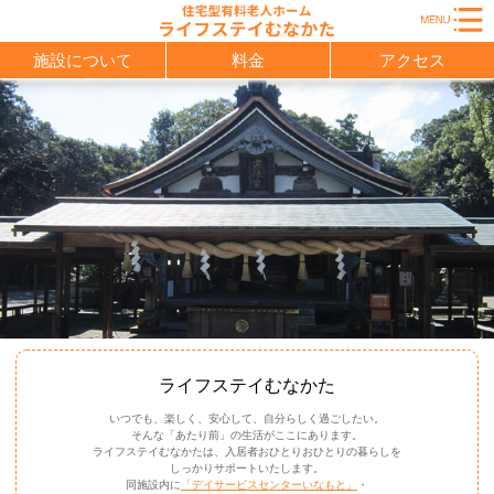
施設について
料金
アクセス
ライフステイむなかた
いつでも、楽しく、安心して、自分らしく過ごしたい。
そんな「あたり前」の生活がここにあります。
ライフステイむなかたは、入居者おひとりおひとりの暮らしを
しっかりサポートいたします。
同施設内に
「デイサービスセンターいなもと」
・