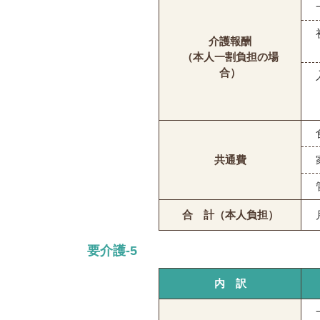
介護報酬
（本人一割負担の場
合）
共通費
合 計（本人負担）
要介護-5
内 訳