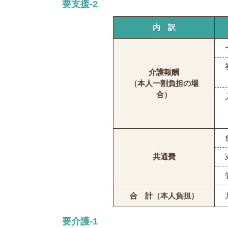
要支援-2
内 訳
介護報酬
（本人一割負担の場
合）
共通費
合 計（本人負担）
要介護-1