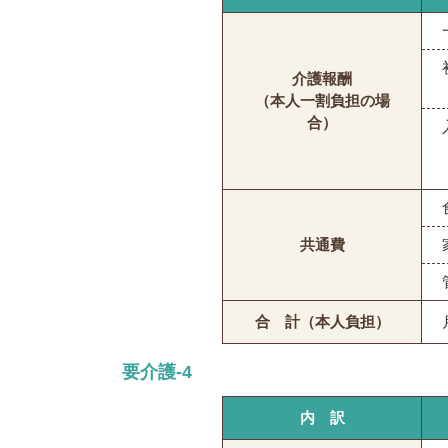
介護報酬
（本人一割負担の場
合）
共通費
合 計（本人負担）
要介護-4
内 訳