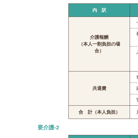
内 訳
介護報酬
（本人一割負担の場
合）
共通費
合 計（本人負担）
要介護-2