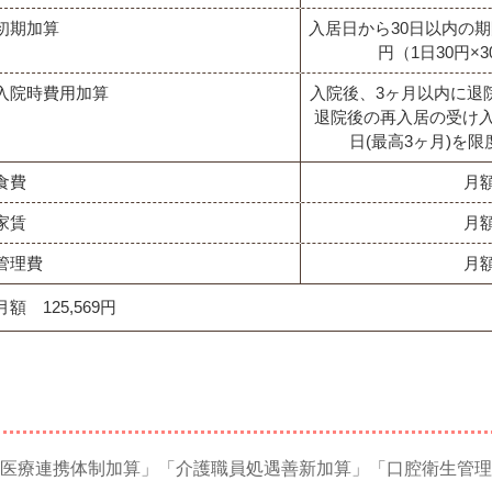
初期加算
入居日から30日以内の期
円（1日30円×
入院時費用加算
入院後、3ヶ月以内に退
退院後の再入居の受け入
日(最高3ヶ月)を限
食費
月額
家賃
月額
管理費
月額
月額 125,569円
医療連携体制加算」「介護職員処遇善新加算」「口腔衛生管理