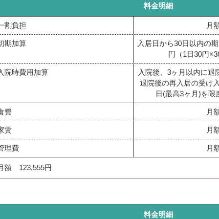
料金明細
一割負担
月額
初期加算
入居日から30日以内の期
円（1日30円×
入院時費用加算
入院後、3ヶ月以内に退
退院後の再入居の受け入
日(最高3ヶ月)を限
食費
月額
家賃
月額
管理費
月額
月額 123,555円
料金明細