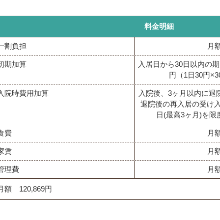
料金明細
一割負担
月額
初期加算
入居日から30日以内の期
円（1日30円×
入院時費用加算
入院後、3ヶ月以内に退
退院後の再入居の受け入
日(最高3ヶ月)を限
食費
月額
家賃
月額
管理費
月額
月額 120,869円