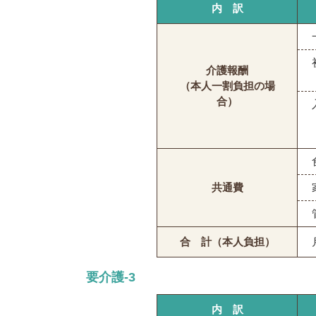
内 訳
介護報酬
（本人一割負担の場
合）
共通費
合 計（本人負担）
要介護-3
内 訳