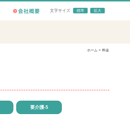
文字サイズ
標準
拡大
ホーム
料金
要介護-5