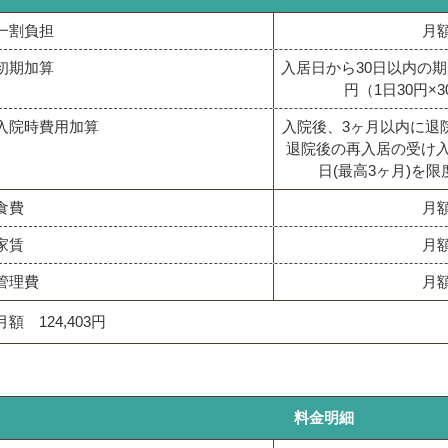
一割負担
月額
初期加算
入居日から30日以内の期
円（1日30円×
入院時費用加算
入院後、3ヶ月以内に退
退院後の再入居の受け入
日(最高3ヶ月)を限
食費
月額
家賃
月額
管理費
月額
月額 124,403円
料金明細