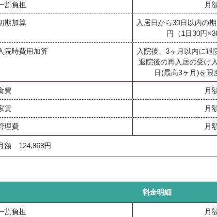
一割負担
月額
初期加算
入居日から30日以内の期
円（1日30円×
入院時費用加算
入院後、3ヶ月以内に退
退院後の再入居の受け入
日(最高3ヶ月)を限
食費
月額
家賃
月額
管理費
月額
月額 124,968円
料金明細
一割負担
月額