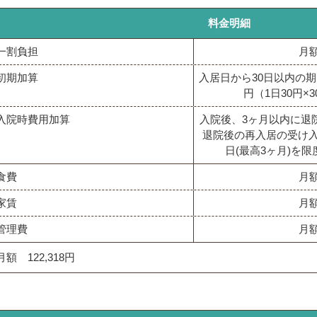
料金明細
一割負担
月額
初期加算
入居日から30日以内の期
円（1日30円×
入院時費用加算
入院後、3ヶ月以内に退
退院後の再入居の受け入
日(最高3ヶ月)を限
食費
月額
家賃
月額
管理費
月額
月額 122,318円